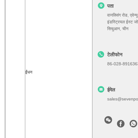
पता
वानक्सिंग रोड, एवेन्यू
इंडस्ट्रियल ईस्ट जोन,
सिचुआन, चीन
टेलीफोन
86-028-891636
ईंधन
ईमेल
sales@sevenpo