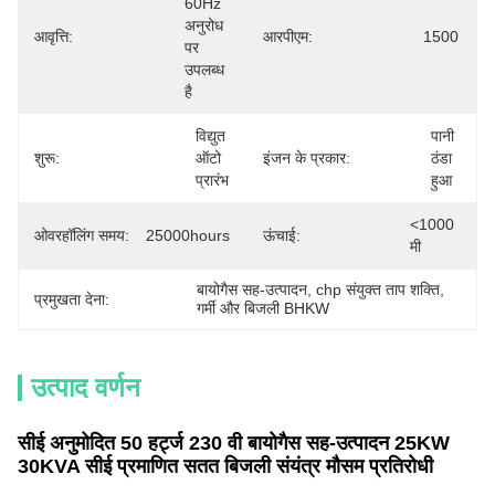
60Hz 
अनुरोध 
आवृत्ति:
आरपीएम:
1500
पर 
उपलब्ध 
है
विद्युत 
पानी 
शुरू:
ऑटो 
इंजन के प्रकार:
ठंडा 
प्रारंभ
हुआ
<1000 
ओवरहॉलिंग समय:
25000hours
ऊंचाई:
मी
बायोगैस सह-उत्पादन
, 
chp संयुक्त ताप शक्ति
, 
प्रमुखता देना:
गर्मी और बिजली BHKW
उत्पाद वर्णन
सीई अनुमोदित 50 हर्ट्ज 230 वी बायोगैस सह-उत्पादन 25KW
30KVA सीई प्रमाणित सतत बिजली संयंत्र मौसम प्रतिरोधी