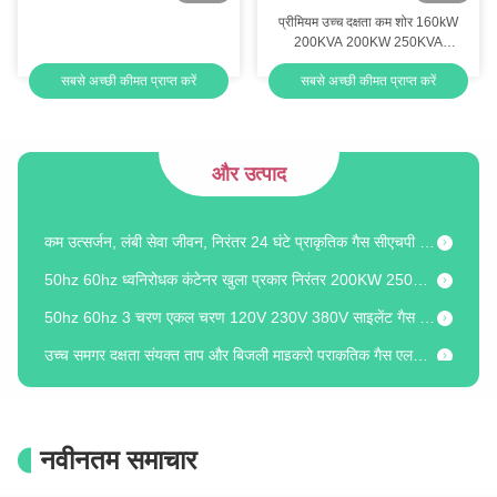
प्रीमियम उच्च दक्षता कम शोर 160kW
अल्टरनेटर कूलिंग के लिए 90% से अधिक दक्षता वाला वाटर-कूल्ड टाइप माइक्रो सीएचपी
200KVA 200KW 250KVA
प्राकृतिक गैस कोगनेरेटर
ऊर्जा स्वतंत्रता के लिए अनुकूलन योग्य माइक्रो-जनरेशन 3 हीट रिकवरी स्टेप्स 60 हर्ट्ज आवृत्ति
सबसे अच्छी कीमत प्राप्त करें
सबसे अच्छी कीमत प्राप्त करें
औद्योगिक बैकअप आपातकालीन 250KW 300KVA प्राकृतिक गैस संचालित इलेक्ट्रिक जनरेटर सेट
आउटडोर गैस फील्ड ऑयल फील्ड उपयोग 250KW 300KVA प्राकृतिक गैस संचालित इलेक्ट्रिक जनरेटर सेट
और उत्पाद
कम इंजन स्पीड लंबी सेवा जीवन निरंतर 800KW 1000KVA प्राकृतिक गैस बायोगैस जनरेटर सेट पावर स्टेशन
कम उत्सर्जन, लंबी सेवा जीवन, निरंतर 24 घंटे प्राकृतिक गैस सीएचपी बीएचकेडब्ल्यू 20 किलोवाट, 88% से अधिक दक्षता के साथ
50hz 60hz ध्वनिरोधक कंटेनर खुला प्रकार निरंतर 200KW 250KVA एलपीजी संचालित विद्युत जनरेटर
50hz 60hz 3 चरण एकल चरण 120V 230V 380V साइलेंट गैस सीएचपी जनरेटर सिंक्रो 8kw 10kva 10kw आसान रखरखाव
उच्च समग्र दक्षता संयुक्त ताप और बिजली माइक्रो प्राकृतिक गैस एलपीजी सीएचपी जनरेटर 20kw
दोहरी ईंधन क्षमता के साथ शक्तिशाली 20kw 25kva प्राकृतिक गैस एलपीजी सीएचपी प्रणाली
42kWt तापीय निर्गम प्राकृतिक गैस CHP 25/20 kVA/kW निरंतर शक्ति 24/7
20kw 25kva वाटर-कूल्ड टाइप डबल फ्यूल नेचुरल गैस एलपीजी एनर्जी कोजेनेरेटर सिस्टम जिसमें इंजन और एग्जॉस्ट हीट रिकवरी दोनों हैं
नवीनतम समाचार
24/7 निरंतर संचालन जल ठंडा दोहरे ईंधन प्राकृतिक गैस सीएचपी 20kw 25kva उच्च समग्र दक्षता के साथ