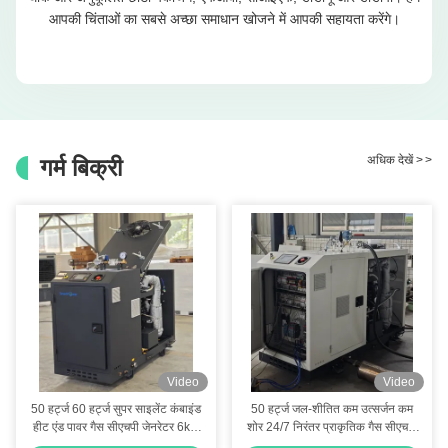
आपकी चिंताओं का सबसे अच्छा समाधान खोजने में आपकी सहायता करेंगे।
अधिक देखें
>
>
गर्म बिक्री
Video
Video
50 हर्ट्ज 60 हर्ट्ज सुपर साइलेंट कंबाइंड
50 हर्ट्ज जल-शीतित कम उत्सर्जन कम
हीट एंड पावर गैस सीएचपी जेनरेटर 6kw
शोर 24/7 निरंतर प्राकृतिक गैस सीएचपी
8kw 10kva 10kw
बीएचकेडब्ल्यू 20kw 25kva