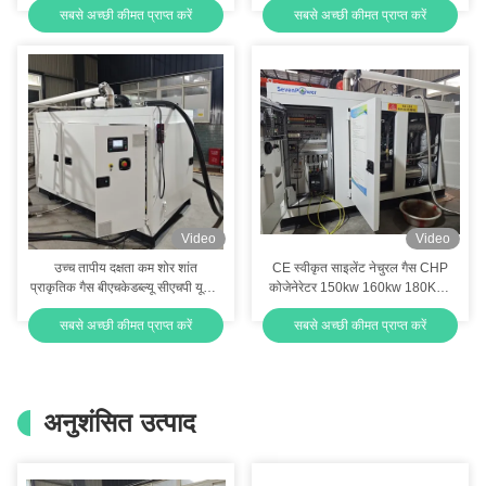
सबसे अच्छी कीमत प्राप्त करें
सबसे अच्छी कीमत प्राप्त करें
Video
Video
उच्च तापीय दक्षता कम शोर शांत
CE स्वीकृत साइलेंट नेचुरल गैस CHP
प्राकृतिक गैस बीएचकेडब्ल्यू सीएचपी यूनिट
कोजेनेरेटर 150kw 160kw 180KVA
कोजेन 120kw 150kva, सीई अनुमोदन
190KVA 200KVA
सबसे अच्छी कीमत प्राप्त करें
सबसे अच्छी कीमत प्राप्त करें
और कम उत्सर्जन के साथ
अनुशंसित उत्पाद