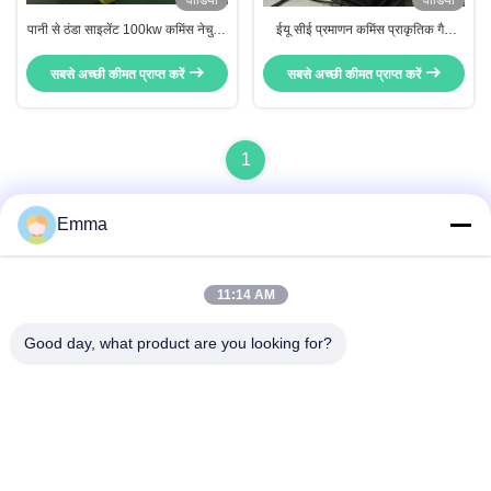
वीडियो
वीडियो
पानी से ठंडा साइलेंट 100kw कमिंस नेचुरल
ईयू सीई प्रमाणन कमिंस प्राकृतिक गैस
गैस सीएचपी जेनरेटर सेट 24 घंटे लगातार
जनरेटर सीएचपी के साथ 100kw ठंडा पानी
चल रहा है
सबसे अच्छी कीमत प्राप्त करें
सबसे अच्छी कीमत प्राप्त करें
1
Emma
त्वरित संपर्क
11:14 AM
Good day, what product are you looking for?
पता
वानक्सिंग रोड, एवेन्यू लॉन्गहु, इंडस्ट्रियल ईस्ट जोन, सिंधु, चेंगदू, सिचुआन,
चीन
टेलीफोन
86-028-89163632