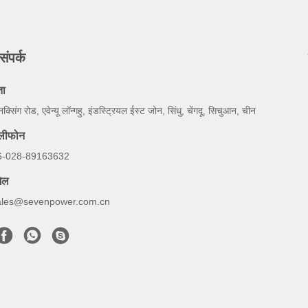
संपर्क
ता
नक्सिंग रोड, एवेन्यू लॉन्गहु, इंडस्ट्रियल ईस्ट जोन, सिंधु, चेंगदू, सिचुआन, चीन
ेलीफोन
6-028-89163632
ेल
ales@sevenpower.com.cn