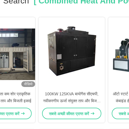
r Search
[ Combined Heat And Pow
वीडियो
ता कम शोर प्राकृतिक
100KW 125KVA बायोगैस सीएचपी,
ऑटो स्टार
्त ताप और बिजली इकाई
नवीकरणीय ऊर्जा संयुक्त ताप और बिजली
कंबाइंड 
इकाई
22
त प्राप्त करें
सबसे अच्छी कीमत प्राप्त करें
सबसे अच