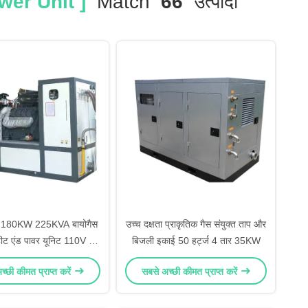
er Unit ]
Match
66
उत्पादों
्ट 180KW 225KVA बायोगैस
उच्च दक्षता प्राकृतिक गैस संयुक्त ताप और
हीट एंड पावर यूनिट 110V /
बिजली इकाई 50 हर्ट्ज 4 तार 35KW
0V नवीकरणीय ऊर्जा
्छी कीमत प्राप्त करें
सबसे अच्छी कीमत प्राप्त करें