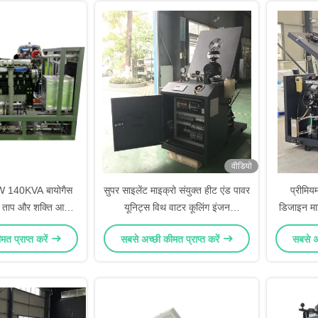
वीडियो
KW 140KVA बायोगैस
सुपर साइलेंट माइक्रो संयुक्त हीट एंड पावर
प्रीमिय
्त ताप और शक्ति आसान
यूनिट्स विथ वाटर कूलिंग इंजन
डिजाइन माइ
रखाव
आरपीएम1800
ग
त प्राप्त करें
सबसे अच्छी कीमत प्राप्त करें
सबसे अच