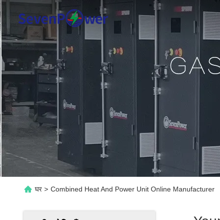
घर
>
Combined Heat And Power Unit Online Manufacturer