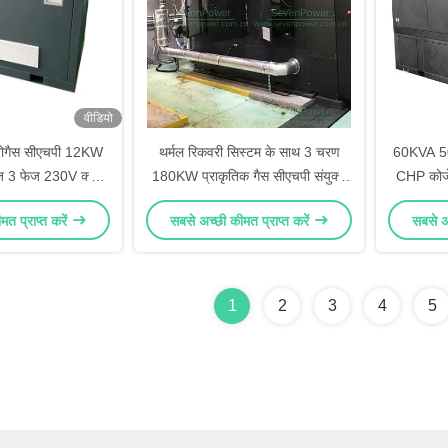
वीडियो
ायोगैस सीएचपी 12KW
थर्मल रिकवरी सिस्टम के साथ 3 चरण
60KVA 50
ज 3 फेज 230V क्लीन
180KW प्राकृतिक गैस सीएचपी संयुक्त
CHP कोजे
ीई स्वीकृत
गर्मी शक्ति ड्यूट्ज इंजन
त प्राप्त करें
सबसे अच्छी कीमत प्राप्त करें
सबसे अच
1
2
3
4
5