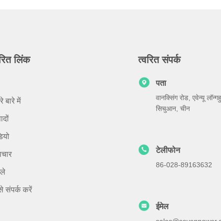
वरित लिंक
त्वरित संपर्क
पता
वानक्सिंग रोड, एवेन्यू लॉन्ग
े बारे में
सिचुआन, चीन
ादों
ियो
टेलीफोन
ाचार
86-028-89163632
ले
े संपर्क करें
ईमेल