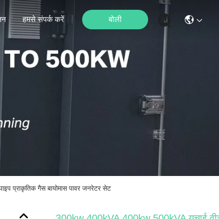
जन
हमसे संपर्क करें
बोली
प प्राकृतिक गैस बायोमास पावर जनरेटर सेट
300kw 400kVA 400kw 500kVA युचाई वीच