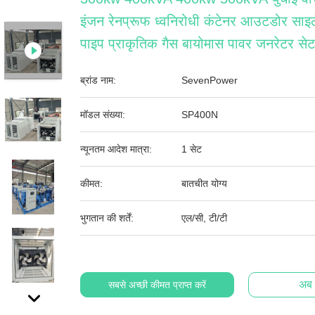
इंजन रेनप्रूफ ध्वनिरोधी कंटेनर आउटडोर साइ
पाइप प्राकृतिक गैस बायोमास पावर जनरेटर सेट
ब्रांड नाम:
SevenPower
मॉडल संख्या:
SP400N
न्यूनतम आदेश मात्रा:
1 सेट
कीमत:
बातचीत योग्य
भुगतान की शर्तें:
एल/सी, टी/टी
अब स
सबसे अच्छी कीमत प्राप्त करें