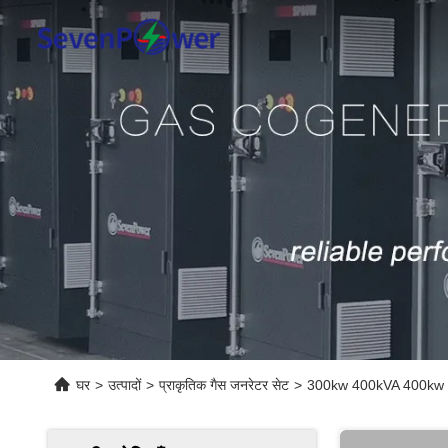
घर
>
उत्पादों
>
प्राकृतिक गैस जनरेटर सेट
>
300kw 400kVA 400kw 500kV