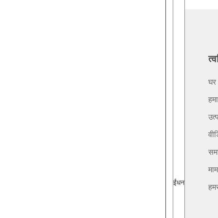
त्
घर
हमार
उत्प
वीड
सम
माम
ईंधन
हमस