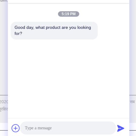
com.cn
5:19 PM
Good day, what product are you looking 
for?
पीराइट © 2020-2026 Chengdu Sevenpower Generating Equipment Co., Ltd. . सब
रक्षित.