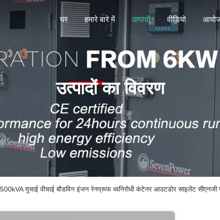
घर
हमारे बारे में
उत्पादों
वीडियो
आयो
उत्पादों का विवरण
A युचाई वीचाई बौडविन इंजन रेनप्रूफ ध्वनिरोधी कंटेनर आउटडोर साइलेंट सीएनजी पाइ