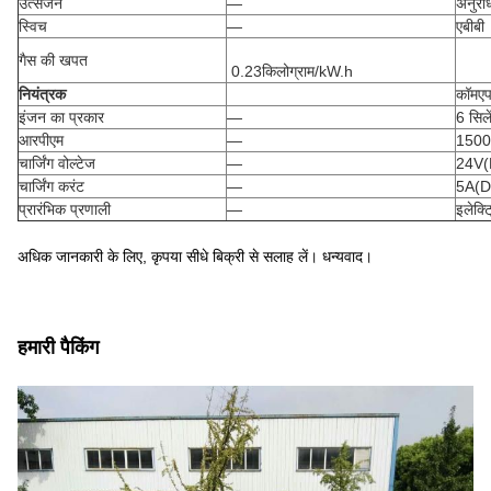
उत्सर्जन
—
अनुरो
स्विच
—
एबीबी
गैस की खपत
0.
23
किलोग्राम/kW.h
नियंत्रक
कॉमए
इंजन का प्रकार
—
6 सिले
आरपीएम
—
1500
चार्जिंग वोल्टेज
—
24V(
चार्जिंग करंट
—
5A(D
प्रारंभिक प्रणाली
—
इलेक्ट्
अधिक जानकारी के लिए, कृपया सीधे बिक्री से सलाह लें। धन्यवाद।
हमारी पैकिंग