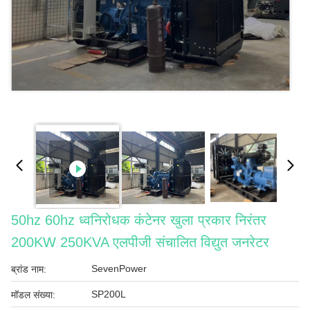
50hz 60hz ध्वनिरोधक कंटेनर खुला प्रकार निरंतर
200KW 250KVA एलपीजी संचालित विद्युत जनरेटर
SevenPower
ब्रांड नाम:
SP200L
मॉडल संख्या: