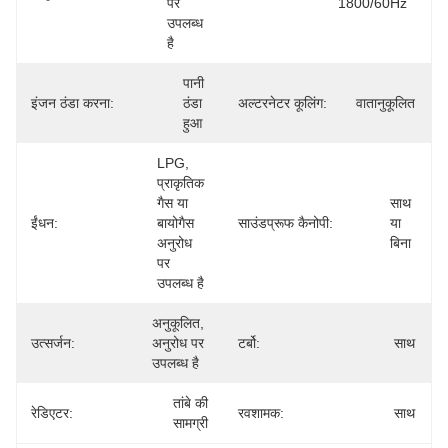
पर 
1800/60Hz
उपलब्ध 
है
पानी 
इंजन ठंडा करना:
ठंडा 
अल्टरनेटर कूलिंग:
वातानुकूलित
हुआ
LPG, 
प्राकृतिक 
गैस या 
साथ 
ईंधन:
बायोगैस 
साउंडप्रूफ कैनोपी:
या 
अनुरोध 
बिना
पर 
उपलब्ध है
अनुकूलित, 
उत्सर्जन:
अनुरोध पर 
टर्बो:
साथ
उपलब्ध है
तांबे की 
रेडिएटर:
रवशामक:
साथ
सामग्री