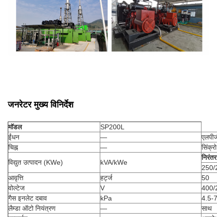
जनरेटर मुख्य विनिर्देश
मॉडल
SP200L
ईंधन
—
एलपीज
चिह्न
—
सिंक्र
निरंतर
विद्युत उत्पादन (KWe)
kVA/kWe
250/
आवृत्ति
हर्ट्ज
50
वोल्टेज
V
400/
गैस इनलेट दबाव
kPa
4.5-
लैम्डा ऑटो नियंत्रण
—
साथ