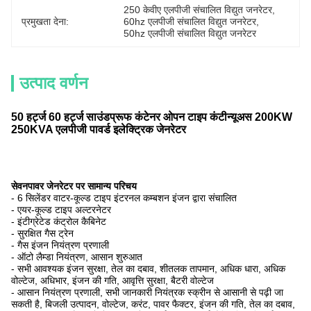
250 केवीए एलपीजी संचालित विद्युत जनरेटर
, 
प्रमुखता देना:
60hz एलपीजी संचालित विद्युत जनरेटर
, 
50hz एलपीजी संचालित विद्युत जनरेटर
उत्पाद वर्णन
50 हर्ट्ज 60 हर्ट्ज साउंडप्रूफ कंटेनर ओपन टाइप कंटीन्यूअस 200KW
250KVA एलपीजी पावर्ड इलेक्ट्रिक जेनरेटर
सेवनपावर जेनरेटर पर सामान्य परिचय
- 6 सिलेंडर वाटर-कूल्ड टाइप इंटरनल कम्बशन इंजन द्वारा संचालित
- एयर-कूल्ड टाइप अल्टरनेटर
- इंटीग्रेटेड कंट्रोल कैबिनेट
- सुरक्षित गैस ट्रेन
- गैस इंजन नियंत्रण प्रणाली
- ऑटो लैम्डा नियंत्रण, आसान शुरुआत
- सभी आवश्यक इंजन सुरक्षा, तेल का दबाव, शीतलक तापमान, अधिक धारा, अधिक
वोल्टेज, अधिभार, इंजन की गति, आवृत्ति सुरक्षा, बैटरी वोल्टेज
- आसान नियंत्रण प्रणाली, सभी जानकारी नियंत्रक स्क्रीन से आसानी से पढ़ी जा
सकती है, बिजली उत्पादन, वोल्टेज, करंट, पावर फैक्टर, इंजन की गति, तेल का दबाव,