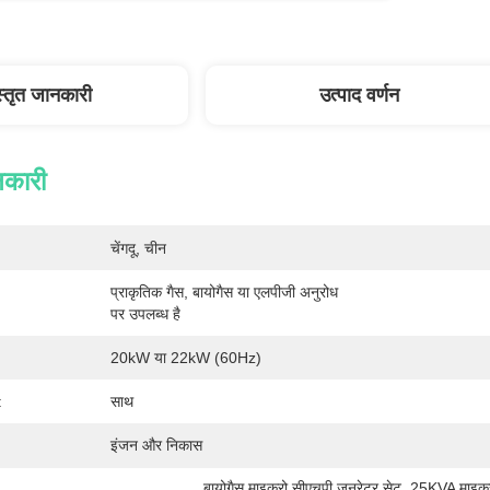
स्तृत जानकारी
उत्पाद वर्णन
नकारी
चेंगदू, चीन
प्राकृतिक गैस, बायोगैस या एलपीजी अनुरोध 
पर उपलब्ध है
20kW या 22kW (60Hz)
:
साथ
इंजन और निकास
बायोगैस माइक्रो सीएचपी जनरेटर सेट
, 
25KVA माइक्र