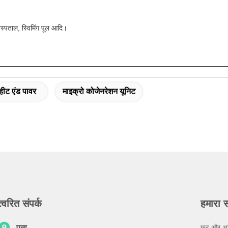
स्पताल, स्विमिंग पूल आदि।
 हीट एंड पावर
माइक्रो कोजेनरेशन यूनिट
त्वरित संपर्क
हमारा 
पता
छूट और अधि