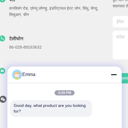
सदस्यता ले
वानक्सिंग रोड, एवेन्यू लॉन्गहु, इंडस्ट्रियल ईस्ट जोन, सिंधु, चेंगदू,
सिचुआन, चीन
टेलीफोन
86-028-89163632
ईमेल
Emma
हमसे
sales@sevenpower.com.cn
4:09 PM
Good day, what product are you looking 
for?