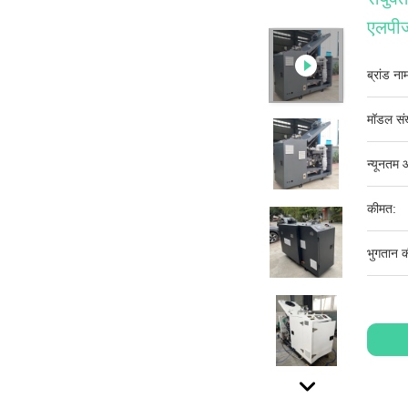
एलपीज
ब्रांड ना
मॉडल संख
न्यूनतम 
कीमत:
भुगतान की 