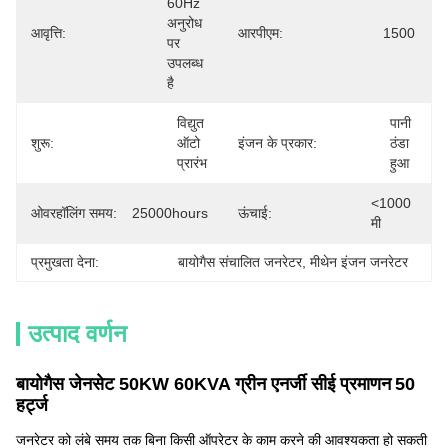
60Hz 
अनुरोध 
आवृत्ति:
आरपीएम:
1500
पर 
उपलब्ध 
है
विद्युत 
पानी 
शुरू:
ऑटो 
इंजन के प्रकार:
ठंडा 
प्रारंभ
हुआ
<1000 
ओवरहॉलिंग समय:
25000hours
ऊंचाई:
मी
प्रमुखता देना:
बायोगैस संचालित जनरेटर
, 
मीथेन इंजन जनरेटर
उत्पाद वर्णन
बायोगैस जेनसेट 50KW 60KVA ग्रीन एनर्जी सीई प्रमाणन
50
हर्ट्ज
जनरेटर को लंबे समय तक बिना किसी ऑपरेटर के काम करने की आवश्यकता हो सकती