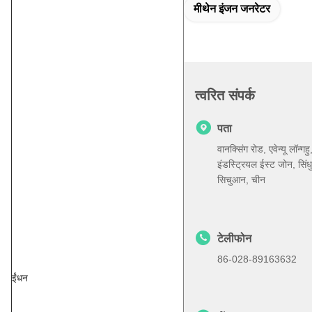
मीथेन इंजन जनरेटर
त्वरित संपर्क
पता
वानक्सिंग रोड, एवेन्यू लॉन्गहु
इंडस्ट्रियल ईस्ट जोन, सिंधु,
सिचुआन, चीन
टेलीफोन
86-028-89163632
ईंधन