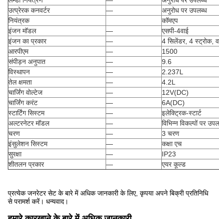
लैम्डा नियंत्रण
—
अनुरोध पर उपलब्ध
उत्प्रेरक कनवर्टर
—
अनुरोध पर उपलब्ध
नियंत्रक
कॉमएप
इंजन मॉडल
—
एसपी-4वाई
इंजन का प्रकार
—
4 सिलेंडर, 4 स्ट्रोक, 
आरपीएम
—
1500
संपीड़न अनुपात
—
9.6
विस्थापन
—
2.237L
तेल क्षमता
—
4.2L
चार्जिंग वोल्टेज
—
12V(DC)
चार्जिंग करंट
—
6A(DC)
स्टार्टिंग सिस्टम
—
इलेक्ट्रिक-स्टार्ट
अल्टरनेटर मॉडल
—
विभिन्न विकल्पों पर उपलब
चरण
—
3 चरण
इंसुलेशन सिस्टम
—
कक्षा एच
सुरक्षा
—
IP23
शीतलन प्रकार
—
एयर कूल्ड
प्रत्येक जनरेटर सेट के बारे में अधिक जानकारी के लिए, कृपया अपने बिक्री प्रतिनिधि
से परामर्श करें। धन्यवाद।
हमारे कारखाने के बारे में अधिक जानकारी