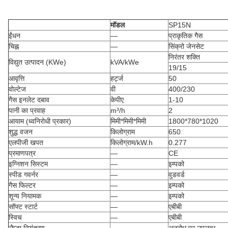
मॉडल
SP15N
ईंधन
—
प्राकृतिक गैस
चिह्न
—
सिंक्रो जेनसेट
निरंतर शक्ति
विद्युत उत्पादन (KWe)
kVA/kWe
19/15
आवृत्ति
हर्ट्ज
50
वोल्टेज
वी
400/230
गैस इनलेट दबाव
केपीए
1-10
पानी का प्रवाह
m³/h
2
आयाम (ध्वनिरोधी प्रकार)
मिमी*मिमी*मिमी
1800*780*1020
शुद्ध वजन
किलोग्राम
650
एलपीजी खपत
किलोग्राम/kW.h
0.277
प्रमाणपत्र
—
CE
इग्निशन सिस्टम
—
इम्पको
स्पीड गवर्नर
—
वुडवर्ड
गैस फिल्टर
—
इम्पको
शून्य नियामक
—
इम्पको
सॉफ्ट स्टार्ट
—
एबीबी
स्विच
—
एबीबी