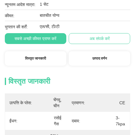
1 सेट
न्यूनतम आदेश मात्रा:
बातचीत योग्य
कीमत:
एल/सी, टी/टी
भुगतान की शर्तें:
सबसे अच्छी कीमत प्राप्त करें
अब संपर्क करें
विस्तृत जानकारी
उत्पाद वर्णन
विस्तृत जानकारी
चेंगदू, 
उत्पत्ति के प्लेस:
प्रमाणन:
CE
चीन
रसोई 
3-
ईंधन:
दबाव:
गैस
7kpa