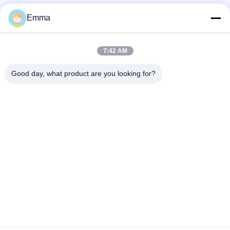
Emma
त्वरित संपर्क
7:42 AM
Good day, what product are you looking for?
पता
वानक्सिंग रोड, एवेन्यू लॉन्गहु, इंडस्ट्रियल ईस्ट जोन, सिंधु, चेंगदू, सिचुआन,
चीन
टेलीफोन
86-028-89163632
ईमेल
sales@sevenpower.com.cn
गोपनीयता नीति
|
साइटमैप
| चीन अच्छा गुणवत्ता प्राकृतिक गैस सीएचपी